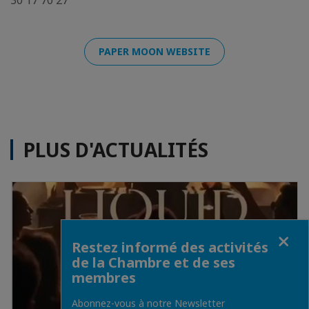
30 17 70 27
PAPER MOON WEBSITE
PLUS D'ACTUALITÉS
Fermer
Restez informé des activités
de la Chambre et de ses
membres
Abonnez-vous à notre Newsletter