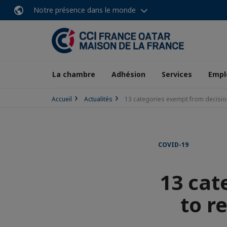
Notre présence dans le monde
La chambre
Adhésion
Services
Empl
Accueil
Actualités
13 categories exempt from decisio
COVID-19
13 cat
to r