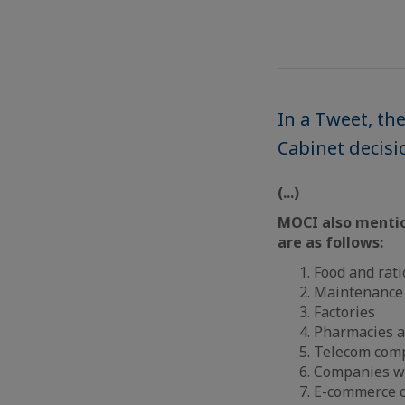
In a Tweet, th
Cabinet decisi
(...)
MOCI also mentio
are as follows:
Food and rati
Maintenance
Factories
Pharmacies a
Telecom com
Companies wo
E-commerce 