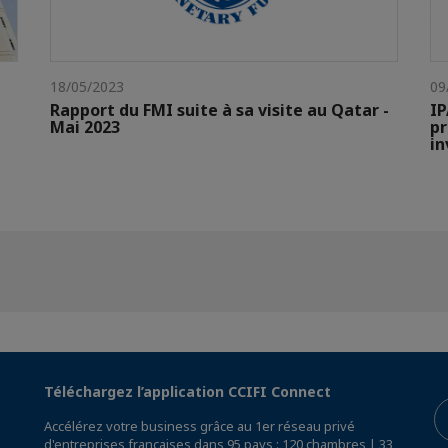
18/05/2023
09
Rapport du FMI suite à sa visite au Qatar -
IP
Mai 2023
pr
in
Téléchargez l’application CCIFI Connect
Accélérez votre business grâce au 1er réseau privé
d'entreprises françaises dans 95 pays : 120 chambres | 33