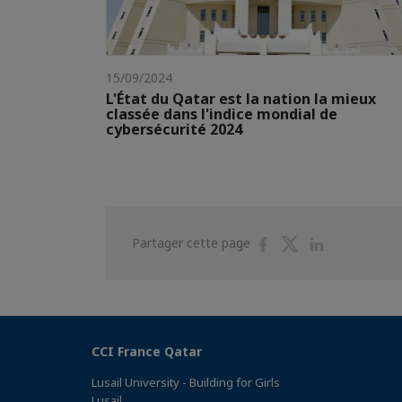
15/09/2024
L'État du Qatar est la nation la mieux
classée dans l'indice mondial de
cybersécurité 2024
Partager
Partager
Partager
Partager cette page
sur
sur
sur
Facebook
Twitter
Linkedin
CCI France Qatar
Lusail University - Building for Girls
Lusail