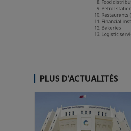
Food distrib
Petrol statio
Restaurants (
Financial ins
Bakeries
Logistic serv
PLUS D'ACTUALITÉS