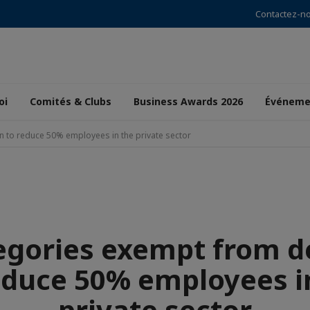
Contactez-n
oi
Comités & Clubs
Business Awards 2026
Événeme
n to reduce 50% employees in the private sector
egories exempt from d
educe 50% employees i
private sector