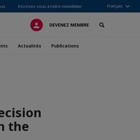
Français
ous
Inscrivez-vous à notre newsletter
CONNEXION
RECHERCHER
DEVENEZ MEMBRE
nts
Actualités
Publications
ecision
n the