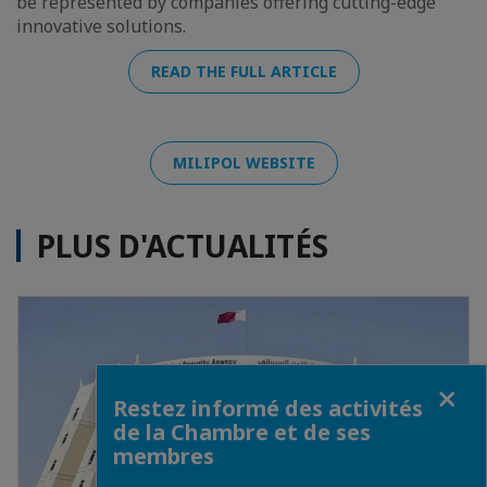
be represented by companies offering cutting-edge
innovative solutions.
READ THE FULL ARTICLE
MILIPOL WEBSITE
PLUS D'ACTUALITÉS
Fermer
Restez informé des activités
de la Chambre et de ses
membres