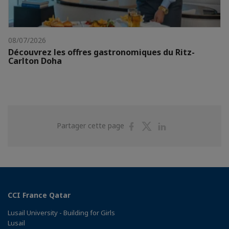
08/07/2026
Découvrez les offres gastronomiques du Ritz-
Carlton Doha
Partager
Partager
Partager
Partager cette page
sur
sur
sur
Facebook
Twitter
Linkedin
CCI France Qatar
Lusail University - Building for Girls
Lusail