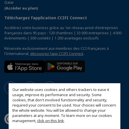
Qatar
(Accéder au plan)
Téléchargez l’application CCIFI Connect
Accélérez votre business grâce au 1er réseau privé d'entreprises
françaises dans 95 pays : 120 chambres | 33 000 entreprises | 4 000
événements | 300 comités | 1 200 avantages exclusifs
Réservée exclusivement aux membres des CCI Françaises à
l'International,
découvrez l'app CCIFI Connect
.
Our website uses cookies and others trackers to ease it
usage, improve its performance and security. Some
cookies, that don't involved functionnality and security,
required your consent to be used. Your choices will concern
the whole website. You will be allowed to change your
parameters at any moment. To learn more on our cookies
management,
click on this link
.