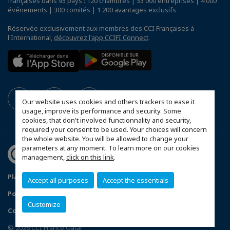
françaises dans 95 pays : 120 chambres | 33 000 entreprises | 4 000
événements | 300 comités | 1 200 avantages exclusifs
Réservée exclusivement aux membres des CCI Françaises à
l'International,
découvrez l'app CCIFI Connect
.
Our website uses cookies and others trackers to ease it
usage, improve its performance and security. Some
cookies, that don't involved functionnality and security,
required your consent to be used. Your choices will concern
the whole website. You will be allowed to change your
parameters at any moment. To learn more on our cookies
management,
click on this link
.
Plan du site
Mentions légales
Accept all purposes
Accept the essentials
Politique de confidentialité
Customize
Configurer vos préférences cookies
© 2026 CCI France Qatar