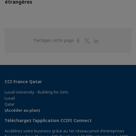
étrangères
Partager
Partager
Partager
Partager cette page
sur
sur
sur
Facebook
Twitter
Linkedin
CCI France Qatar
Lusail University - Building for Girls
Lusail
Qatar
(Accéder au plan)
Téléchargez l’application CCIFI Connect
Accélérez votre business grâce au 1er réseau privé d'entreprises